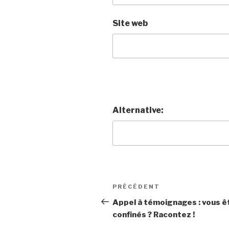
Site web
Alternative:
Navigation
Article
PRÉCÉDENT
de
précédent
Appel à témoignages : vous ê
confinés ? Racontez !
l’article