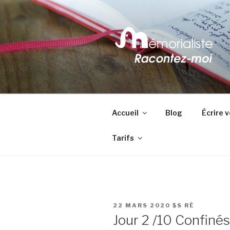
contenu
principal
MÉMORIAL
Votre vie est unique : racontez
Accueil
Blog
Écrire 
Tarifs
PUBLIÉ
22 MARS 2020
$S RÉ
LE
Jour 2 /10 Confinés