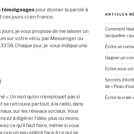
à témoignages
pour donner la parole à
ARTICLES R
 ces jours-ci en France.
Comment Hadia 
x jours, je vous propose de me laisser un
Jacqueline » p
m sur votre vécu, par Messenger ou
 33 58. Chaque jour, je vous indique une
Écrire un roman
Gagner un conc
Ecrire pour soi
n
Secrets d’écri
de « Peau d’our
né ». Un mot qu’on n’employait pas si
Écrire la vraie 
 se retrouve partout, à la radio, dans
rnaux, sur les réseaux sociaux. Vous
ez à digérer l’idée, plus ou moins.
vez ce qu’il faut faire, même si vous
core un peu sidéré face à ce qui se