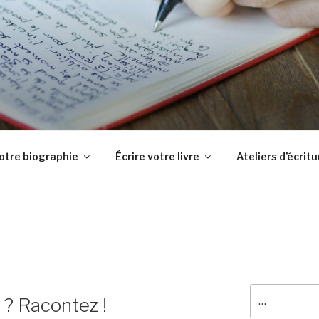
ISTE
-la ! Je suis là pour vous accompagner dans l'écriture du réci
votre biographie
Écrire votre livre
Ateliers d’écritu
pour
 ? Racontez !
: