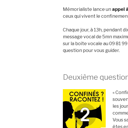
Mémorialiste lance un
appel 
ceux qui vivent le confinement
Chaque jour, à 13h, pendant di
message vocal de 5mn maximu
sur la boîte vocale au 09 81 99
question pour vous guider.
Deuxième questio
« Confi
souvent
les jou
commenc
Vous sa
êtes en