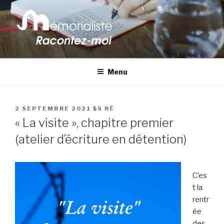
contenu
principal
MÉMORIALISTE
Votre vie est unique : racontez-la ! Je suis là pour vous
accompagner dans l'écriture du récit de votre vie.
Menu
PUBLIÉ
2 SEPTEMBRE 2021
$S RÉ
LE
« La visite », chapitre premier
(atelier d’écriture en détention)
C’es
t la
rentr
ée
des