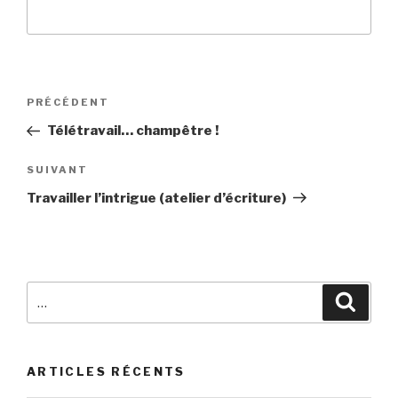
Navigation
Article
PRÉCÉDENT
de
précédent
Télétravail… champêtre !
l’article
Article
SUIVANT
suivant
Travailler l’intrigue (atelier d’écriture)
pour
:
ARTICLES RÉCENTS