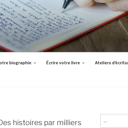
ISTE
-la ! Je suis là pour vous accompagner dans l'écriture du réci
votre biographie
Écrire votre livre
Ateliers d’écritu
pour
es histoires par milliers
: