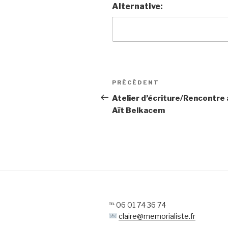
Alternative:
Navigation
Article
PRÉCÉDENT
de
précédent
Atelier d’écriture/Rencontre
Aït Belkacem
l’article
℡ 06 01 74 36 74
claire@memorialiste.fr