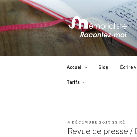
contenu
principal
MÉMORIAL
Votre vie est unique : racontez
Accueil
Blog
Écrire 
Tarifs
PUBLIÉ
4 DÉCEMBRE 2019
$S RÉ
LE
Revue de presse / D