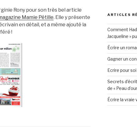
inie Rony pour son très bel article
ARTICLES R
 magazine Mamie Pétille
. Elle y présente
écrivain en détail, et a même ajouté la
Comment Hadia 
éré !
Jacqueline » p
Écrire un roman
Gagner un conc
Ecrire pour soi
Secrets d’écri
de « Peau d’our
Écrire la vraie 