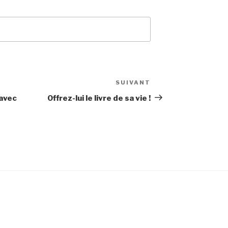
SUIVANT
Article
suivant
 avec
Offrez-lui le livre de sa vie !